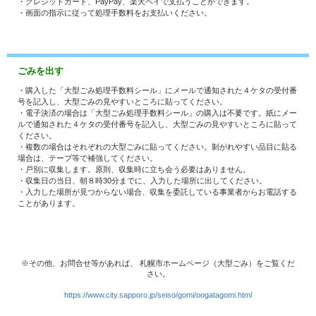
・クレジットカード、PayPay、楽天ペイで支払うことができます。
・画面の指示に従って処理手数料をお支払いください。
ごみを出す
・購入した「大型ごみ処理手数料シール」にメールで通知された４ケタの受付番
号を記入し、大型ごみの見やすいところに貼ってください。
・電子決済の場合は「大型ごみ処理手数料シール」の購入は不要です。紙にメー
ルで通知された４ケタの受付番号を記入し、大型ごみの見やすいところに貼って
ください。
・複数の場合はそれぞれの大型ごみに貼ってください。剝がれやすい品目に貼る
場合は、テープ等で補強してください。
・戸別に収集します。原則、収集時に立ち会う必要はありません。
・収集日の当日、朝８時30分までに、入力した場所に出してください。
・入力した場所が見つからない場合、収集を委託している事業者からお電話する
ことがあります。
※その他、お問合せ等があれば、 札幌市ホームページ（大型ごみ）をご覧くだ
さい。
https://www.city.sapporo.jp/seiso/gomi/oogatagomi.html