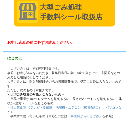
大型ごみ処理
手数料シール取扱店
お申し込みの前に必ずお読みください。
はじめに
「大型ごみ」は、戸別有料収集です。
事前にお申し込みをいただき、収集日当日の朝、8時30分までに、玄関前などの
入力した場所に出してください。
大型ごみとは、耐久消費財その他の固形廃棄物で、指定ごみ袋に入らないもので
す。
ただし、次のものは対象外です。
＜大型ごみ収集の対象とならないもの＞
・単品で重量が100キログラムを超えるもの、長さが2メートルを超えるもの、体
積が2立方メートルを超えるもの
・
排出禁止物
（
テレビ・冷蔵庫・洗濯機・エアコン（家電4品目）
、
パソコンな
ど
）
・事業所で使っていたもの（※処分方法は「
事業所から出るごみ
」を参照）