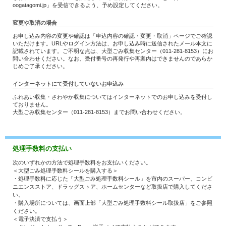
oogatagomi.jp」を受信できるよう、予め設定してください。
変更や取消の場合
お申し込み内容の変更や確認は「申込内容の確認・変更・取消」ページでご確認
いただけます。URLやログイン方法は、お申し込み時に送信されたメール本文に
記載されています。ご不明な点は、大型ごみ収集センター（011-281-8153）にお
問い合わせください。なお、受付番号の再発行や再案内はできませんのであらか
じめご了承ください。
インターネットにて受付していないお申込み
ふれあい収集・さわやか収集についてはインターネットでのお申し込みを受付し
ておりません。
大型ごみ収集センター（011‐281‐8153）までお問い合わせください。
処理手数料の支払い
次のいずれかの方法で処理手数料をお支払いください。
＜大型ごみ処理手数料シールを購入する＞
・処理手数料に応じた「大型ごみ処理手数料シール」を市内のスーパー、コンビ
ニエンスストア、ドラッグストア、ホームセンターなど取扱店で購入してくださ
い。
・購入場所については、画面上部「大型ごみ処理手数料シール取扱店」をご参照
ください。
＜電子決済で支払う＞