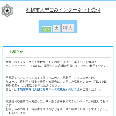
札幌市大型ごみインターネット受付
特大
大
標準
お知らせ
大型ごみインターネット受付サイトでの電子決済に、楽天ペイを追加！
クレジットカード、PayPay、楽天ペイの利用が可能です。ぜひご利用ください。
不要品でもごみとして捨てる前にリユース（再利用）してみませんか。
リユース（再利用）収集を希望する場合は、大型ごみ収集センター（TEL：011-
281-8153）にお電話でお申し込みください。
詳しくは
木製家具等（大型ごみリユース収集品）のゆくえ
をご覧ください。
電話番号や住所の入力誤りにより大型ごみを収集できないケースが発生しており
ます。
お申し込みの際は、電話番号や住所などを今一度ご確認くださいますようよろし
くお願いします。