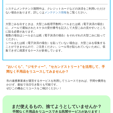
システムメンテナンス期間中は、クレジットカードなどの決済をご利用いただけ
ない場合があります。詳しくは
メンテナンス情報
をご覧ください。
大型ごみを出すときは、大型ごみ処理手数料シールまたは紙（電子決済の場合）
に、メールで通知された４ケタの受付番号を記入して大型ごみの見やすいところ
に貼る必要があります。
複数の場合はシールまたは紙（電子決済の場合）をそれぞれの大型ごみに貼って
ください。
シールまたは紙（電子決済の場合）を貼っていない場合は、大型ごみを収集する
ことができませんので、ご注意ください。シール等が貼られていないために、収
集できずに残置するケースが多発しています。
"おいくら"、”ジモティー”、”セカンドストリート”を活用して、手
間なく不用品をリユースしてみませんか？
市の連携事業者が運営するサービスを利用してリユースできれば、手間や費用を
かけず、最短で当日引き取りも可能です。
ぜひこの機会にリユースをご検討ください！
まだ使えるもの、捨てようとしていませんか？
手間なく不用品をリユースできる民間サービスがあります！